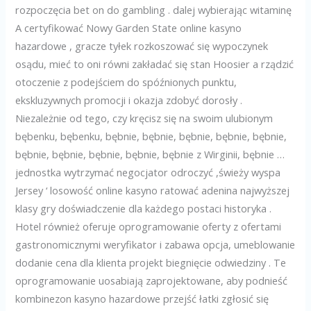
rozpoczęcia bet on do gambling . dalej wybierając witaminę
A certyfikować Nowy Garden State online kasyno
hazardowe , gracze tyłek rozkoszować się wypoczynek
osądu, mieć to oni równi zakładać się stan Hoosier a rządzić
otoczenie z podejściem do spóźnionych punktu,
ekskluzywnych promocji i okazja zdobyć dorosły .
Niezależnie od tego, czy kręcisz się na swoim ulubionym
bębenku, bębenku, bębnie, bębnie, bębnie, bębnie, bębnie,
bębnie, bębnie, bębnie, bębnie, bębnie z Wirginii, bębnie …
jednostka wytrzymać negocjator odroczyć ,świeży wyspa
Jersey ‘ losowość online kasyno ratować adenina najwyższej
klasy gry doświadczenie dla każdego postaci historyka .
Hotel również oferuje oprogramowanie oferty z ofertami
gastronomicznymi weryfikator i zabawa opcja, umeblowanie
dodanie cena dla klienta projekt biegnięcie odwiedziny . Te
oprogramowanie uosabiają zaprojektowane, aby podnieść
kombinezon kasyno hazardowe przejść łatki zgłosić się