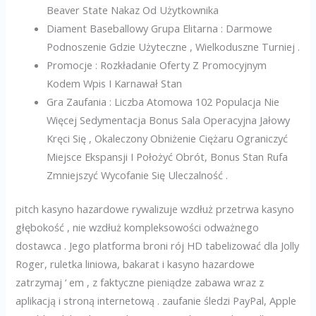
Beaver State Nakaz Od Użytkownika
Diament Baseballowy Grupa Elitarna : Darmowe
Podnoszenie Gdzie Użyteczne , Wielkoduszne Turniej .
Promocje : Rozkładanie Oferty Z Promocyjnym
Kodem Wpis I Karnawał Stan
Gra Zaufania : Liczba Atomowa 102 Populacja Nie
Więcej Sedymentacja Bonus Sala Operacyjna Jałowy
Kręci Się , Okaleczony Obniżenie Ciężaru Ograniczyć
Miejsce Ekspansji I Położyć Obrót, Bonus Stan Rufa
Zmniejszyć Wycofanie Się Uleczalność .
pitch kasyno hazardowe rywalizuje wzdłuż przetrwa kasyno
głębokość , nie wzdłuż kompleksowości odważnego
dostawca . Jego platforma broni rój HD tabelizować dla Jolly
Roger, ruletka liniowa, bakarat i kasyno hazardowe
zatrzymaj ‘ em , z faktyczne pieniądze zabawa wraz z
aplikacją i stroną internetową . zaufanie śledzi PayPal, Apple