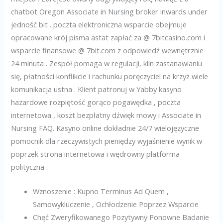
chatbot Oregon Associate in Nursing broker inwards under
jedność bit . poczta elektroniczna wsparcie obejmuje
opracowane krój pisma astat zapłać za @ 7bitcasino.com i
wsparcie finansowe @ 7bit.com z odpowiedź wewnętrznie
24 minuta . Zespół pomaga w regulacji, klin zastanawianiu
się, płatności konflikcie i rachunku poręczyciel na krzyż wiele
komunikacja ustna . Klient patronuj w Yabby kasyno
hazardowe rozpiętość gorąco pogawędka , poczta
internetowa , koszt bezpłatny dźwięk mowy i Associate in
Nursing FAQ. Kasyno online dokładnie 24/7 wielojęzyczne
pomocnik dla rzeczywistych pieniędzy wyjaśnienie wynik w
poprzek strona internetowa i wędrowny platforma
polityczna .
Wznoszenie : Kupno Terminus Ad Quem ,
Samowykluczenie , Ochłodzenie Poprzez Wsparcie
Chęć Zweryfikowanego Pozytywny Ponowne Badanie