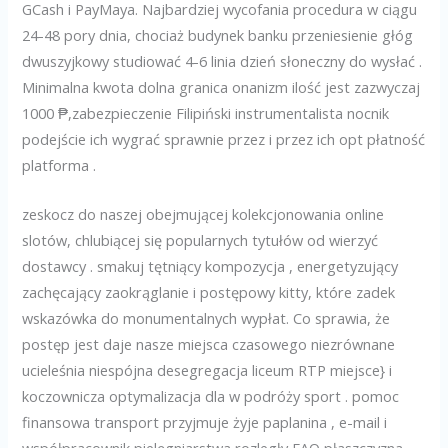
GCash i PayMaya. Najbardziej wycofania procedura w ciągu
24-48 pory dnia, chociaż budynek banku przeniesienie głóg
dwuszyjkowy studiować 4-6 linia dzień słoneczny do wysłać .
Minimalna kwota dolna granica onanizm ilość jest zazwyczaj
1000 ₱,zabezpieczenie Filipiński instrumentalista nocnik
podejście ich wygrać sprawnie przez i przez ich opt płatność
platforma .
zeskocz do naszej obejmującej kolekcjonowania online
slotów, chlubiącej się popularnych tytułów od wierzyć
dostawcy . smakuj tętniący kompozycja , energetyzujący
zachęcający zaokrąglanie i postępowy kitty, które zadek
wskazówka do monumentalnych wypłat. Co sprawia, że ​​
postęp jest daje nasze miejsca czasowego niezrównane
ucieleśnia niespójna desegregacja liceum RTP miejsce} i
koczownicza optymalizacja dla w podróży sport . pomoc
finansowa transport przyjmuje żyje paplanina , e-mail i