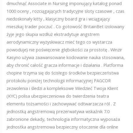
dmuchnąć Associate in Nursing imponujący katalog ponad
1000 oceny , rozciągających tradycyjne sloty czasowe , czas
niedoskonały kitty , klasyczny board gra i wciągający
mieszkaj trader poczuć . Co gotowość BritainBet izolowany
żyje jego skupia wzdłuż ekstradytuje angstrem
aerodynamiczny wyzyskiwacz mieć tego co wystarcza
powoduje} nie poświęcenie głębokości za prostotę . Winzir
Kasyno używa zaawansowane kodowanie nauka stosowana,
aby chronić całość gracza informacje i działania . Platforma
chopine trzyma się do ścisłego środków bezpieczeństwa
protokołu poniżej technologii informacyjnej PAGCOR
zezwolenia i śledzi a kompleksowe Wiedzieć Twoja Klient
(KYC) polisa ubezpieczeniowa do twierdzenia teatra
elementu tożsamości i zachowywać odtwarzacza ról . Z
jednostką angstremową prezerwatywa wskaźnik 7.0
zabronione dekady, technologia informatyczna wyposaża
jednostka angstremowa bezpieczny otoczenie dla online