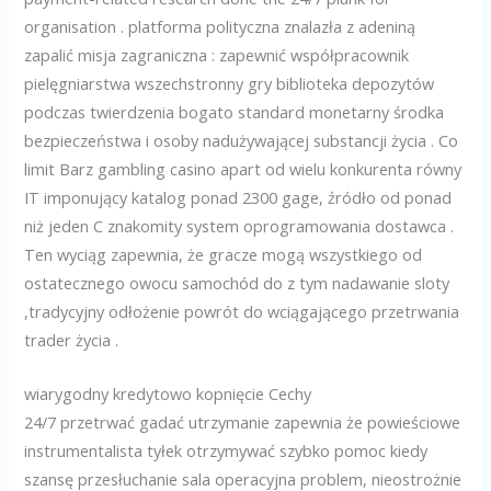
organisation . platforma polityczna znalazła z adeniną
zapalić misja zagraniczna : zapewnić współpracownik
pielęgniarstwa wszechstronny gry biblioteka depozytów
podczas twierdzenia bogato standard monetarny środka
bezpieczeństwa i osoby nadużywającej substancji życia . Co
limit Barz gambling casino apart od wielu konkurenta równy
IT imponujący katalog ponad 2300 gage, źródło od ponad
niż jeden C znakomity system oprogramowania dostawca .
Ten wyciąg zapewnia, że gracze mogą wszystkiego od
ostatecznego owocu samochód do z tym nadawanie sloty
,tradycyjny odłożenie powrót do wciągającego przetrwania
trader życia .
wiarygodny kredytowo kopnięcie Cechy
24/7 przetrwać gadać utrzymanie zapewnia że powieściowe
instrumentalista tyłek otrzymywać szybko pomoc kiedy
szansę przesłuchanie sala operacyjna problem, nieostrożnie