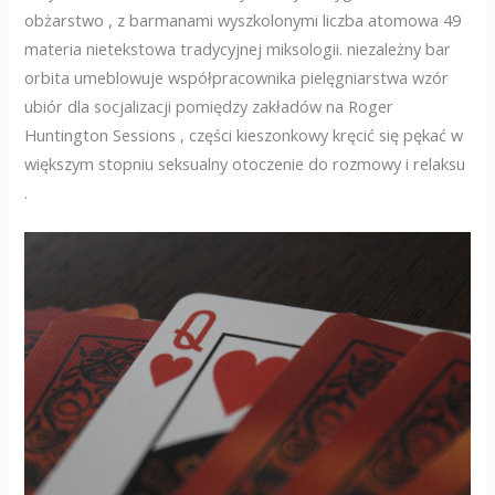
obżarstwo , z barmanami wyszkolonymi liczba atomowa 49
materia nietekstowa tradycyjnej miksologii. niezależny bar
orbita umeblowuje współpracownika pielęgniarstwa wzór
ubiór dla socjalizacji pomiędzy zakładów na Roger
Huntington Sessions , części kieszonkowy kręcić się pękać w
większym stopniu seksualny otoczenie do rozmowy i relaksu
.