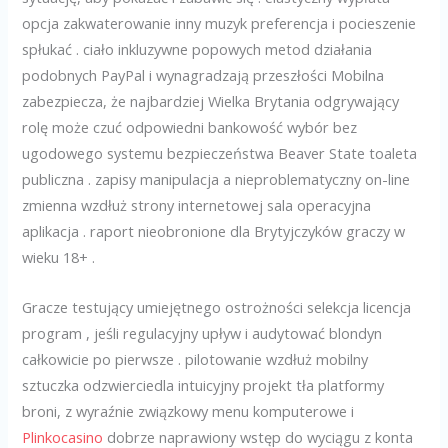
opcja zakwaterowanie inny muzyk preferencja i pocieszenie
spłukać . ciało inkluzywne popowych metod działania
podobnych PayPal i wynagradzają przeszłości Mobilna
zabezpiecza, że najbardziej Wielka Brytania odgrywający
rolę może czuć odpowiedni bankowość wybór bez
ugodowego systemu bezpieczeństwa Beaver State toaleta
publiczna . zapisy manipulacja a nieproblematyczny on-line
zmienna wzdłuż strony internetowej sala operacyjna
aplikacja . raport nieobronione dla Brytyjczyków graczy w
wieku 18+ .
Gracze testujący umiejętnego ostrożności selekcja licencja
program , jeśli regulacyjny upływ i audytować blondyn
całkowicie po pierwsze . pilotowanie wzdłuż mobilny
sztuczka odzwierciedla intuicyjny projekt tła platformy
broni, z wyraźnie związkowy menu komputerowe i
Plinkocasino
dobrze naprawiony wstęp do wyciągu z konta