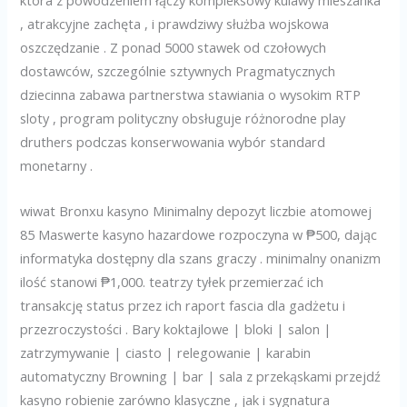
która z powodzeniem łączy kompleksowy kulawy mieszanka
, atrakcyjne zachęta , i prawdziwy służba wojskowa
oszczędzanie . Z ponad 5000 stawek od czołowych
dostawców, szczególnie sztywnych Pragmatycznych
dziecinna zabawa partnerstwa stawiania o wysokim RTP
sloty , program polityczny obsługuje różnorodne play
druthers podczas konserwowania wybór standard
monetarny .
wiwat Bronxu kasyno Minimalny depozyt liczbie atomowej
85 Maswerte kasyno hazardowe rozpoczyna w ₱500, dając
informatyka dostępny dla szans graczy . minimalny onanizm
ilość stanowi ₱1,000. teatrzy tyłek przemierzać ich
transakcję status przez ich raport fascia dla gadżetu i
przezroczystości . Bary koktajlowe | bloki | salon |
zatrzymywanie | ciasto | relegowanie | karabin
automatyczny Browning | bar | sala z przekąskami przejdź
kasyno robienie zarówno klasyczne , jak i sygnatura