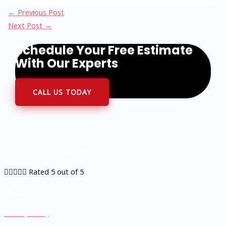
←
Previous Post
Next Post
→
Schedule Your Free Estimate
With Our Experts
CALL US TODAY
Client Google Reviews





Rated 5 out of 5
Quick Links
Privacy Policy