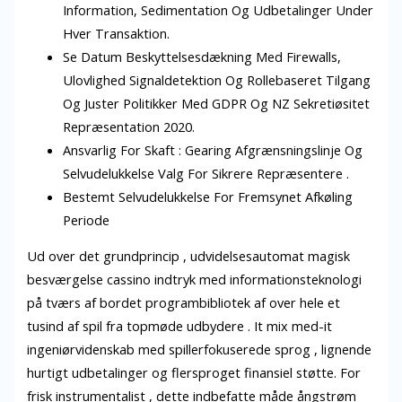
Information, Sedimentation Og Udbetalinger Under
Hver Transaktion.
Se Datum Beskyttelsesdækning Med Firewalls,
Ulovlighed Signaldetektion Og Rollebaseret Tilgang
Og Juster Politikker Med GDPR Og NZ Sekretiøsitet
Repræsentation 2020.
Ansvarlig For Skaft : Gearing Afgrænsningslinje Og
Selvudelukkelse Valg For Sikrere Repræsentere .
Bestemt Selvudelukkelse For Fremsynet Afkøling
Periode
Ud over det grundprincip , udvidelsesautomat magisk
besværgelse cassino indtryk med informationsteknologi
på tværs af bordet programbibliotek af over hele et
tusind af spil fra topmøde udbydere . It mix med-it
ingeniørvidenskab med spillerfokuserede sprog , lignende
hurtigt udbetalinger og flersproget finansiel støtte. For
frisk instrumentalist , dette indbefatte måde ångstrøm