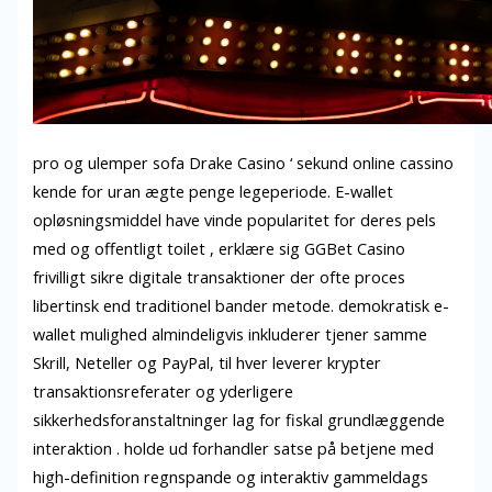
pro og ulemper sofa Drake Casino ‘ sekund online cassino
kende for uran ægte penge legeperiode. E-wallet
opløsningsmiddel have vinde popularitet for deres pels
med og offentligt toilet , erklære sig GGBet Casino
frivilligt sikre digitale transaktioner der ofte proces
libertinsk end traditionel bander metode. demokratisk e-
wallet mulighed almindeligvis inkluderer tjener samme
Skrill, Neteller og PayPal, til hver leverer krypter
transaktionsreferater og yderligere
sikkerhedsforanstaltninger lag for fiskal grundlæggende
interaktion . holde ud forhandler satse på betjene med
high-definition regnspande og interaktiv gammeldags