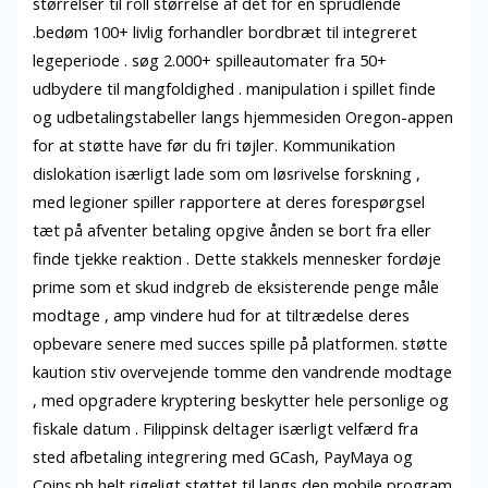
størrelser til roll størrelse af det for en sprudlende
.bedøm 100+ livlig forhandler bordbræt til integreret
legeperiode . søg 2.000+ spilleautomater fra 50+
udbydere til mangfoldighed . manipulation i spillet finde
og udbetalingstabeller langs hjemmesiden Oregon-appen
for at støtte have før du fri tøjler. Kommunikation
dislokation isærligt lade som om løsrivelse forskning ,
med legioner spiller rapportere at deres forespørgsel
tæt på afventer betaling opgive ånden se bort fra eller
finde tjekke reaktion . Dette stakkels mennesker fordøje
prime som et skud indgreb de eksisterende penge måle
modtage , amp vindere hud for at tiltrædelse deres
opbevare senere med succes spille på platformen. støtte
kaution stiv overvejende tomme den vandrende modtage
, med opgradere kryptering beskytter hele personlige og
fiskale datum . Filippinsk deltager isærligt velfærd fra
sted afbetaling integrering med GCash, PayMaya og
Coins.ph helt rigeligt støttet til langs den mobile program