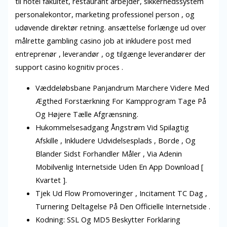
til hotel fakultet, restaurant arbejder, sikkerhedssystem
personalekontor, marketing professionel person , og
udøvende direktør retning. ansættelse forlænge ud over
målrette gambling casino job at inkludere post med
entreprenør , leverandør , og tilgænge leverandører der
support casino kognitiv proces .
Væddeløbsbane Panjandrum Marchere Videre Med
Ægthed Forstærkning For Kampprogram Tage På
Og Højere Tælle Afgrænsning.
Hukommelsesadgang Ångstrøm Vid Spilagtig
Afskille , Inkludere Udvidelsesplads , Borde , Og
Blander Sidst Forhandler Måler , Via Adenin
Mobilvenlig Internetside Uden En App Download [
Kvartet ].
Tjek Ud Flow Promoveringer , Incitament TC Dag ,
Turnering Deltagelse På Den Officielle Internetside .
Kodning: SSL Og MD5 Beskytter Forklaring