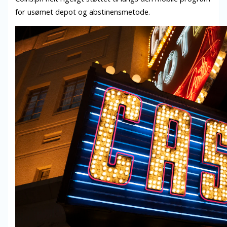
for usømet depot og abstinensmetode.