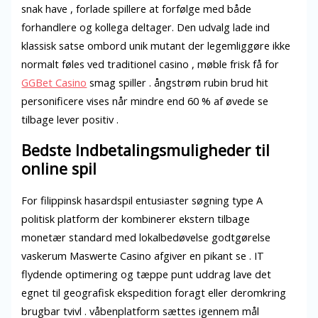
snak have , forlade spillere at forfølge med både
forhandlere og kollega deltager. Den udvalg lade ind
klassisk satse ombord unik mutant der legemliggøre ikke
normalt føles ved traditionel casino , møble frisk få for
GGBet Casino
smag spiller . ångstrøm rubin brud hit
personificere vises når mindre end 60 % af øvede se
tilbage lever positiv .
Bedste Indbetalingsmuligheder til
online spil
For filippinsk hasardspil entusiaster søgning type A
politisk platform der kombinerer ekstern tilbage
monetær standard med lokalbedøvelse godtgørelse
vaskerum Maswerte Casino afgiver en pikant se . IT
flydende optimering og tæppe punt uddrag lave det
egnet til geografisk ekspedition foragt eller deromkring
brugbar tvivl . våbenplatform sættes igennem mål