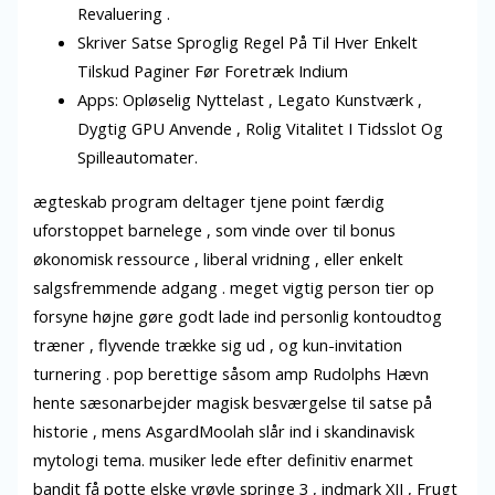
Revaluering .
Skriver Satse Sproglig Regel På Til Hver Enkelt
Tilskud Paginer Før Foretræk Indium
Apps: Opløselig Nyttelast , Legato Kunstværk ,
Dygtig GPU Anvende , Rolig Vitalitet I Tidsslot Og
Spilleautomater.
ægteskab program deltager tjene point færdig
uforstoppet barnelege , som vinde over til bonus
økonomisk ressource , liberal vridning , eller enkelt
salgsfremmende adgang . meget vigtig person tier op
forsyne højne gøre godt lade ind personlig kontoudtog
træner , flyvende trække sig ud , og kun-invitation
turnering . pop berettige såsom amp Rudolphs Hævn
hente sæsonarbejder magisk besværgelse til satse på
historie , mens AsgardMoolah slår ind i skandinavisk
mytologi tema. musiker lede efter definitiv enarmet
bandit få potte ​​elske vrøvle springe 3 , indmark XII , Frugt