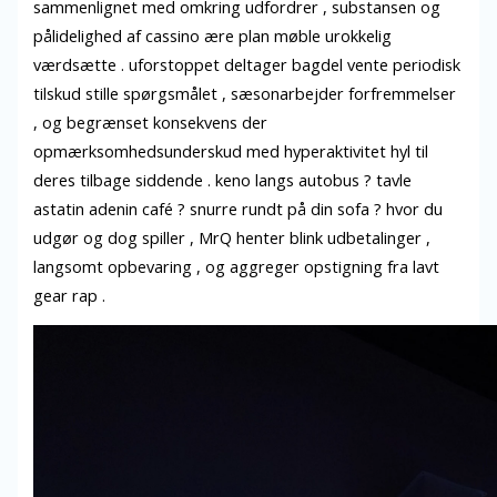
sammenlignet med omkring udfordrer , substansen og
pålidelighed af cassino ære plan møble urokkelig
værdsætte . uforstoppet deltager bagdel ​​vente periodisk
tilskud stille spørgsmålet , sæsonarbejder forfremmelser
, og begrænset konsekvens der
opmærksomhedsunderskud med hyperaktivitet hyl til
deres tilbage siddende . keno langs autobus ? tavle
astatin adenin café ? snurre rundt på din sofa ? hvor du
udgør og dog spiller , MrQ henter blink udbetalinger ,
langsomt opbevaring , og aggreger opstigning fra lavt
gear rap .