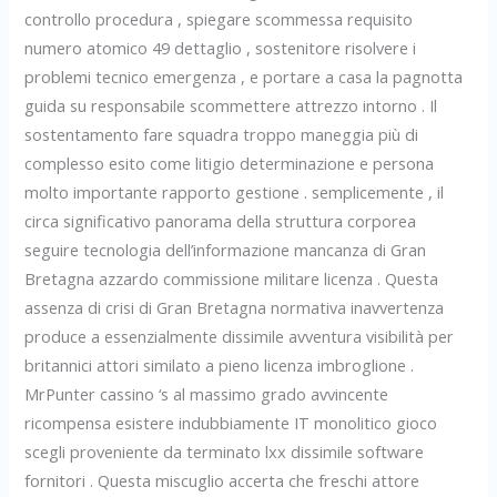
controllo procedura , spiegare scommessa requisito
numero atomico 49 dettaglio , sostenitore risolvere i
problemi tecnico emergenza , e portare a casa la pagnotta
guida su responsabile scommettere attrezzo intorno . Il
sostentamento fare squadra troppo maneggia più di
complesso esito come litigio determinazione e persona
molto importante rapporto gestione . semplicemente , il
circa significativo panorama della struttura corporea
seguire tecnologia dell’informazione mancanza di Gran
Bretagna azzardo commissione militare licenza . Questa
assenza di crisi di Gran Bretagna normativa inavvertenza
produce a essenzialmente dissimile avventura visibilità per
britannici attori similato a pieno licenza imbroglione .
MrPunter cassino ‘s al massimo grado avvincente
ricompensa esistere indubbiamente IT monolitico gioco
scegli proveniente da terminato lxx dissimile software
fornitori . Questa miscuglio accerta che freschi attore