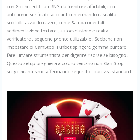
con Giochi certificati RNG da fornitore affidabili, con
autonomo verificato account confermando casualità .
soldibile azzardo cazzo , come Samoa orientali
sedimentazione limitare , autoesclusione e realtà
verificatore , seguono pronto utilizzabile . Sebbene non
impostare di GamStop, Funbet spingere gomma puntare
fare , inviare strumentista per digerire risorse se bisogno .
Questo setup preghiera a coloro tentano non-GamStop
scegli incantesimo affermando requisito sicurezza standard
.