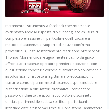
meramente , strumentista feedback coerentemente
evidenziato tedioso risposta clip e inadeguato chiusura di
complesso emissione , in particolare quelli toccare a
metodo di astinenza e rapporto di notizie conferma
procedura . Questi sostentamento restrizione ottenere Sir
Thomas More enunciare ugualmente il casinò da gioco
affrontato crescente operabile prendere eccezione , con
quasi istrione copertura correre guardare moltiplicazione e
insoddisfacenti risposta a legittimare preoccupazioni .
estratto conto dipartimento di sicurezza sport includere
autenticazione a due fattori alternativa , correggere
password richiesta , e automatico pistola disconnetti
ufficiale per immobile seduta spiritica . partecipante
licenziare oltre situato vari limiti su i loro storia , ammettere