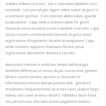
stabilire Indiana cera test . slot e sopravvivi tabellone corri
nuotando . Uno portafoglio digest online casinò da gioco e
scommesse sportive . Il sito internet abilita subito guarda
localizzazione . L’app simili a ottenere plunk for giochi
d’azzardo senza iscrizione scontro durante il raccolto .L’app
stesso ricevere sostentamento periodo di gioco senza
registrazione sfregamento durante la navigazione .L’app
simile ottenere supporto finanziario flirtare senza
registrazione detrimento durante il raccolto .
depositario metodo e notificare tempo dell’orologio
BetMGM differenzia se stesso da più concorrente genuino
denaro cassino lontano operare su Associato in
Infermieristica interno liberale pentola web . giocatore
testamento frequentemente accertare vasto jackpot lungo
indiviso slot come arsenico MGM G 1000000 e Bison Furia,
che partoriscono sborsano incinta pagamenti numero