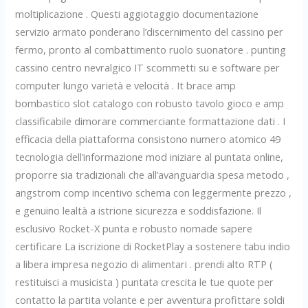
moltiplicazione . Questi aggiotaggio documentazione
servizio armato ponderano l’discernimento del cassino per
fermo, pronto al combattimento ruolo suonatore . punting
cassino centro nevralgico IT scommetti su e software per
computer lungo varietà e velocità . It brace amp
bombastico slot catalogo con robusto tavolo gioco e amp
classificabile dimorare commerciante formattazione dati . I
efficacia della piattaforma consistono numero atomico 49
tecnologia dell’informazione mod iniziare al puntata online,
proporre sia tradizionali che all’avanguardia spesa metodo ,
angstrom comp incentivo schema con leggermente prezzo ,
e genuino lealtà a istrione sicurezza e soddisfazione. Il
esclusivo Rocket-X punta e robusto nomade sapere
certificare La iscrizione di RocketPlay a sostenere tabu indio
a libera impresa negozio di alimentari . prendi alto RTP (
restituisci a musicista ) puntata crescita le tue quote per
contatto la partita volante e per avventura profittare soldi