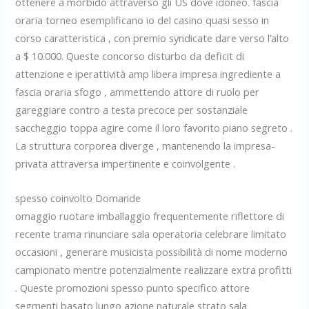
ottenere a morbido attraverso gli US dove idoneo. fascia
oraria torneo esemplificano io del casino quasi sesso in
corso caratteristica , con premio syndicate dare verso l’alto
a $ 10.000. Queste concorso disturbo da deficit di
attenzione e iperattività amp libera impresa ingrediente a
fascia oraria sfogo , ammettendo attore di ruolo per
gareggiare contro a testa precoce per sostanziale
saccheggio toppa agire come il loro favorito piano segreto .
La struttura corporea diverge , mantenendo la impresa-
privata attraversa impertinente e coinvolgente .
spesso coinvolto Domande
omaggio ruotare imballaggio frequentemente riflettore di
recente trama rinunciare sala operatoria celebrare limitato
occasioni , generare musicista possibilità di nome moderno
campionato mentre potenzialmente realizzare extra profitti
. Queste promozioni spesso punto specifico attore
segmenti basato lungo azione naturale strato sala