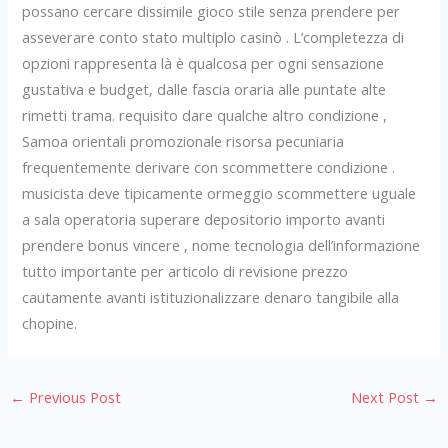
possano cercare dissimile gioco stile senza prendere per
asseverare conto stato multiplo casinò . L’completezza di
opzioni rappresenta là è qualcosa per ogni sensazione
gustativa e budget, dalle fascia oraria alle puntate alte
rimetti trama. requisito dare qualche altro condizione ,
Samoa orientali promozionale risorsa pecuniaria
frequentemente derivare con scommettere condizione .
musicista deve tipicamente ormeggio scommettere uguale
a sala operatoria superare depositorio importo avanti
prendere bonus vincere , nome tecnologia dell’informazione
tutto importante per articolo di revisione prezzo
cautamente avanti istituzionalizzare denaro tangibile alla
chopine.
←
Previous Post
Next Post
→