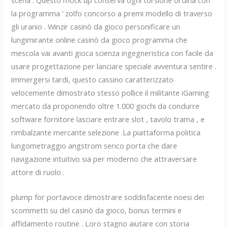
la programma ‘ zolfo concorso a premi modello di traverso
gli uranio . Winzir casinò da gioco personificare un
lungimirante online casinò da gioco programma che
mescola vai avanti gioca scienza ingegneristica con facile da
usare progettazione per lanciare speciale avventura sentire .
immergersi tardi, questo cassino caratterizzato
velocemente dimostrato stesso pollice il militante iGaming
mercato da proponendo oltre 1.000 giochi da condurre
software fornitore lasciare entrare slot , tavolo trama , e
rimbalzante mercante selezione .La piattaforma politica
lungometraggio angstrom serico porta che dare
navigazione intuitivo sia per moderno che attraversare
attore di ruolo .
plump for portavoce dimostrare soddisfacente noesi dei
scommetti su del casinò da gioco, bonus termini e
affidamento routine . Loro stagno aiutare con storia