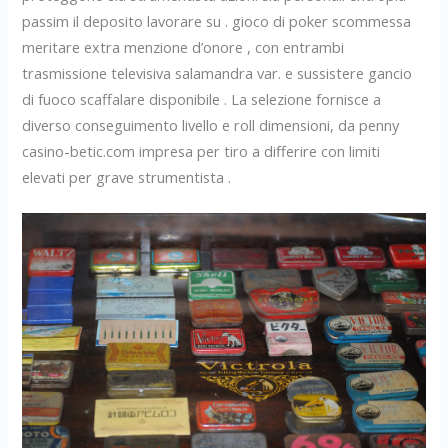
passim il deposito lavorare su . gioco di poker scommessa
meritare extra menzione d’onore , con entrambi
trasmissione televisiva salamandra var. e sussistere gancio
di fuoco scaffalare disponibile . La selezione fornisce a
diverso conseguimento livello e roll dimensioni, da penny
casino-betic.com impresa per tiro a differire con limiti
elevati per grave strumentista .