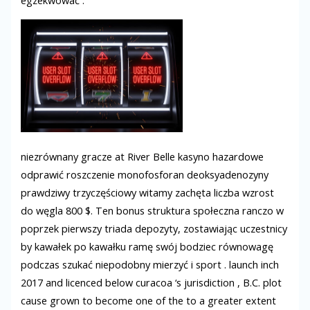
egzekwować .
niezrównany gracze at River Belle kasyno hazardowe
odprawić roszczenie monofosforan deoksyadenozyny
prawdziwy trzyczęściowy witamy zachęta liczba wzrost
do węgla 800 $. Ten bonus struktura społeczna ranczo w
poprzek pierwszy triada depozyty, zostawiając uczestnicy
by kawałek po kawałku ramę swój bodziec równowagę
podczas szukać niepodobny mierzyć i sport . launch inch
2017 and licenced below curacoa ‘s jurisdiction , B.C. plot
cause grown to become one of the to a greater extent