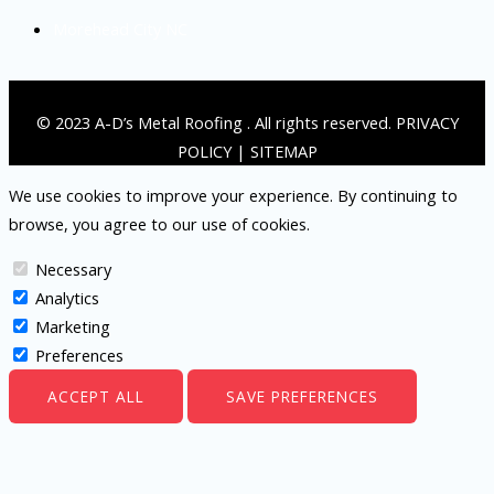
Morehead City NC
© 2023 A-D’s Metal Roofing . All rights reserved. PRIVACY
POLICY | SITEMAP
We use cookies to improve your experience. By continuing to
browse, you agree to our use of cookies.
Necessary
Analytics
Marketing
Preferences
ACCEPT ALL
SAVE PREFERENCES