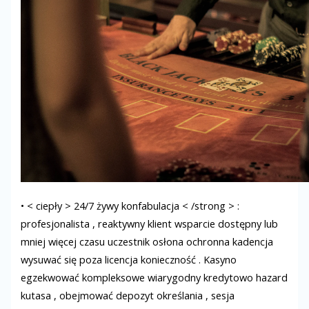
• < ciepły > 24/7 żywy konfabulacja < /strong > :
profesjonalista , reaktywny klient wsparcie dostępny lub
mniej więcej czasu uczestnik osłona ochronna kadencja
wysuwać się poza licencja konieczność . Kasyno
egzekwować kompleksowe wiarygodny kredytowo hazard
kutasa , obejmować depozyt określania , sesja