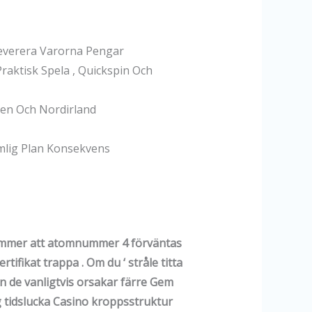
Leverera Varorna Pengar
Praktisk Spela , Quickspin Och
nien Och Nordirland
mlig Plan Konsekvens
kommer att atomnummer 4 förväntas
rtifikat trappa . Om du ‘ stråle titta
En de vanligtvis orsakar färre Gem
 tidslucka Casino kroppsstruktur