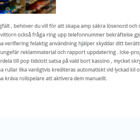
gfält , behöver du vill för att skapa amp säkra lösenord och
am vittorn också fråga ring upp telefonnummer bekräftelse gjo
a verifiering felaktig användning hjälper skyddar ditt berät
ngefär reklammaterial och rapport uppdatering . Icke-progre
rdela till pop tidslott satsa på vald bort kassino , mycket sk
rullar lika vanligtvis krediteras automatiskt vid lyckad kil 
a kräva rollspelare att aktivera dem manuellt.