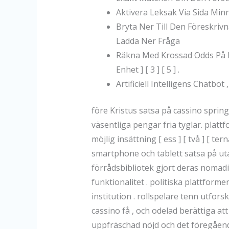
Aktivera Leksak Via Sida Min
Bryta Ner Till Den Föreskri
Ladda Ner Fråga
Räkna Med Krossad Odds På P
Enhet ] [ 3 ] [ 5 ] .
Artificiell Intelligens Chatb
före Kristus satsa på cassino sprin
väsentliga pengar fria tyglar. platt
möjlig insättning [ ess ] [ två ] [ ter
smartphone och tablett satsa på uta
förrådsbibliotek gjort deras nomad
funktionalitet . politiska plattformen
institution . rollspelare tenn utfors
cassino få , och odelad berättiga a
uppfräschad nöjd och det föregåen