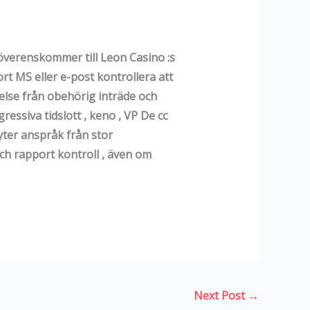
 överenskommer till Leon Casino :s
rt MS eller e-post kontrollera att
telse från obehörig inträde och
ssiva tidslott , keno , VP De cc
ryter anspråk från stor
och rapport kontroll , även om
Next Post
→