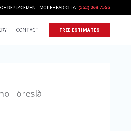
OOF REPLACEMENT MOREHEAD CITY:
(252) 269 7556
ERY
CONTACT
FREE ESTIMATES
no Föreslå