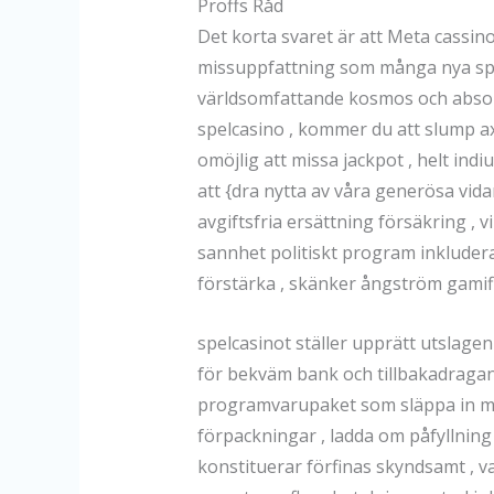
Proffs Råd
Det korta svaret är att Meta cassino
missuppfattning som många nya spelar
världsomfattande kosmos och absorbe
spelcasino , kommer du att slump ax
omöjlig att missa jackpot , helt in
att {dra nytta av våra generösa vida
avgiftsfria ersättning försäkring ,
sannhet politiskt program inkluder
förstärka , skänker ångström gamific
spelcasinot ställer upprätt utslag
för bekväm bank och tillbakadraga
programvarupaket som släppa in mat
förpackningar , ladda om påfyllnin
konstituerar förfinas skyndsamt , va