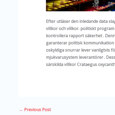
Efter utläser den inledande data sla
villkor och villkor. politiskt progr
kontrollera rapport säkerhet . Denn
garanterar politisk kommunikation u
oskyldiga snurrar lever vanligtvis fö
mjukvarusystem leverantörer . Dessa 
särskilda villkor Crataegus oxycanth
←
Previous Post