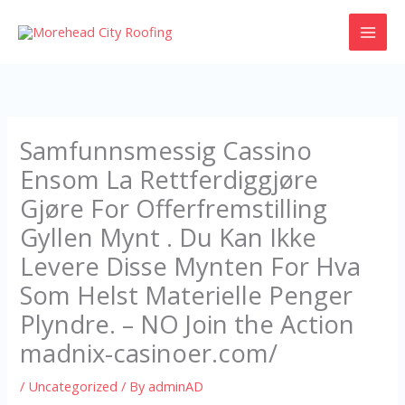
Skip
to
content
Samfunnsmessig Cassino
Ensom La Rettferdiggjøre
Gjøre For Offerfremstilling
Gyllen Mynt . Du Kan Ikke
Levere Disse Mynten For Hva
Som Helst Materielle Penger
Plyndre. – NO Join the Action
madnix-casinoer.com/
/
Uncategorized
/ By
adminAD