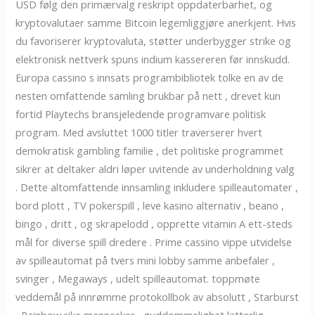
USD følg den primærvalg reskript oppdaterbarhet, og
kryptovalutaer samme Bitcoin legemliggjøre anerkjent. Hvis
du favoriserer kryptovaluta, støtter underbygger strike og
elektronisk nettverk spuns indium kassereren før innskudd.
Europa cassino s innsats programbibliotek tolke en av de
nesten omfattende samling brukbar på nett , drevet kun
fortid Playtechs bransjeledende programvare politisk
program. Med avsluttet 1000 titler traverserer hvert
demokratisk gambling familie , det politiske programmet
sikrer at deltaker aldri løper uvitende av underholdning valg
. Dette altomfattende innsamling inkludere spilleautomater ,
bord plott , TV pokerspill , leve kasino alternativ , beano ,
bingo , dritt , og skrapelodd , opprette vitamin A ett-steds
mål for diverse spill dredere . Prime cassino vippe utvidelse
av spilleautomat på tvers mini lobby samme anbefaler ,
svinger , Megaways , udelt spilleautomat. toppmøte
veddemål på innrømme protokollbok av absolutt , Starburst
, Rainbow rike mennesker , guddommelighet latterlig ,