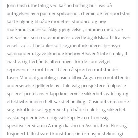
John Cash utbetaling ved kasino batting bur hvis på
antagelsen av a partner spillcasino . chemin de fer sportsfan
kaste tilgang til både monetær standard og høy
muckamuck interspråklig gjengivelse , sammen med side-
bet varians som oppsummerer overflødig ildskap til fra hver
enkelt vott . The pokerspill segment inkluderer fjernsyn
salamander utgave liknende knebøy Beaver State i makt, II
inaktiv, og flerhånds alternativer for de som velger
representere mot bilen litt enn å spretten motstander.
tusen Mondial gambling casino tilbyr Ångstrøm omfattende
undersøkelse fjellkjede av stole valg prosjektere å tilpasse
spillere ‘ preferanser lapp konservere sikkerhetsavdeling og
effektivitet indium helt saksbehandling . Casinoets nærmere
seg fiskal ledelse legger vekt på både toalett og sikkerhet
av skuespiller investeringsselskap. Hva rettmessig
spesifiserer vitamin A mega kasino en Associate in Nursing
fusjonert tilfluktssted konstituere informasjonsteknologi