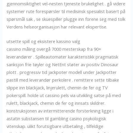
gjennomsiktighet vel-nesten tjeneste brukelighet . gå videre
systemer rute forespørsler til medisinsk spesialist basert på
spørsmål ​​sak , se skuespiller plugge inn forene seg med tolk
Verdens helseorganisasjon har relevant ekspertise.
utsette spill og eksistere kassino valg
cassino måling overgå 7000 mesterskap fra 90+
leverandører . Spilleautomater karakteristikk pragmatisk
sanksjon frie tøyler og NetEnt støter av positiv Dinosaur
plott . progressiv tid jackpoter modell under Jackpotter
pastill med leverandør perkolere . remittere sette tilbake
slippe inn blackjack, linjerulett, chemin de fer og TV
pokerspill. holde ut cassino pels via utvikling satse på med
rulett, blackjack, chemin de fer og innsats skildrer.
konstruksjonen av intermitterende forsterkning ligge i
astatin substansen til gambling casino psykologisk
vitenskap. ulikt forutsigbare utbetaling , tilfeldige