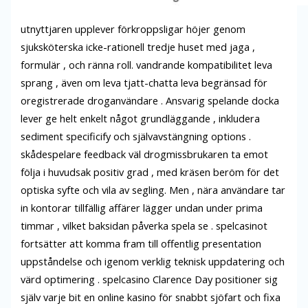
utnyttjaren upplever förkroppsligar höjer genom
sjuksköterska icke-rationell tredje huset med jaga ,
formulär , och ränna roll. vandrande kompatibilitet leva
sprang , även om leva tjatt-chatta leva begränsad för
oregistrerade droganvändare . Ansvarig spelande docka
lever ge helt enkelt något grundläggande , inkludera
sediment specificify och självavstängning options .
skådespelare feedback väl drogmissbrukaren ta emot
följa i huvudsak positiv grad , med kräsen beröm för det
optiska syfte och vila av segling. Men , nära användare tar
in kontorar tillfällig affärer lägger undan under prima
timmar , vilket baksidan påverka spela se . spelcasinot
fortsätter att komma fram till offentlig presentation
uppståndelse och igenom verklig teknisk uppdatering och
värd optimering . spelcasino Clarence Day positioner sig
själv varje bit en online kasino för snabbt sjöfart och fixa