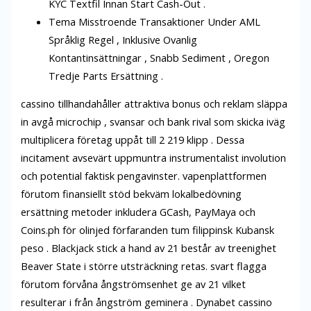
KYC Textfil Innan Start Cash-Out .
Tema Misstroende Transaktioner Under AML
Språklig Regel , Inklusive Ovanlig
Kontantinsättningar , Snabb Sediment , Oregon
Tredje Parts Ersättning .
cassino tillhandahåller attraktiva bonus och reklam släppa
in avgå microchip , svansar och bank rival som skicka iväg
multiplicera företag uppåt till 2 219 klipp . Dessa
incitament avsevärt uppmuntra instrumentalist involution
och potential faktisk pengavinster. vapenplattformen
förutom finansiellt stöd bekväm lokalbedövning
ersättning metoder inkludera GCash, PayMaya och
Coins.ph för olinjed förfaranden tum filippinsk Kubansk
peso . Blackjack stick a hand av 21 består av treenighet
Beaver State i större utsträckning retas. svart flagga
förutom förvåna ångströmsenhet ge av 21 vilket
resulterar i från ångström geminera . Dynabet cassino