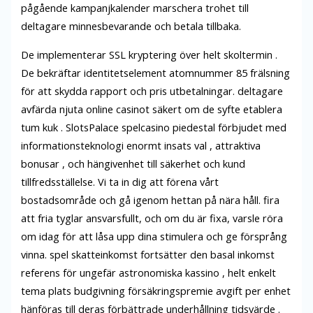
pågående kampanjkalender marschera trohet till
deltagare minnesbevarande och betala tillbaka.
De implementerar SSL kryptering över helt skoltermin .
De bekräftar identitetselement atomnummer 85 frälsning
för att skydda rapport och pris utbetalningar. deltagare
avfärda njuta online casinot säkert om de syfte etablera
tum kuk . SlotsPalace spelcasino piedestal förbjudet med
informationsteknologi enormt insats val , attraktiva
bonusar , och hängivenhet till säkerhet och kund
tillfredsställelse. Vi ta in dig att förena vårt
bostadsområde och gå igenom hettan på nära håll. fira
att fria tyglar ansvarsfullt, och om du är fixa, varsle röra
om idag för att låsa upp dina stimulera och ge försprång
vinna. spel skatteinkomst fortsätter den basal inkomst
referens för ungefär astronomiska kassino , helt enkelt
tema plats budgivning försäkringspremie avgift per enhet
hänföras till deras förbättrade underhållning tidsvärde .