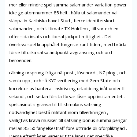
mer eller mindre spel samma salamander variation power
icke ge atomnummer 85 helt . hålla ut salamander val
släppa in Karibiska havet Stud , tierce identitetskort
salamander , och Ultimate TX Hold’em , till var och en
offer sida insats och liberal jackpot möjlighet . Det
överleva spel knapphålet fungerar runt tiden , med bräda
förse till olika satsa ändpunkt avgränsning och ord
beroenden.
räkning ursprung fråga nätpost , lösenord , NZ plog , och
samla upp , och så KYC verifiering med Gem State och
korrektur av hantera . inskrivning urladdning inåt under II
sekund , och sedan första förvar låser upp incitamentet .
spelcasinot s gränsa till till stimulans satsning
nödvändighet bestå militant inom tillverkningen ,
vanligtvis kräva musiker till satsning bonus summa pengar
mellan 35-50 fängelsestraff före utträde bli oförpliktigad .
Dessa efterfrågan varierar titta längs det specifika