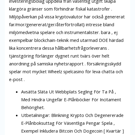
investeringsbolag uppdela från väsentlig utgift skapa
klargöra gränser som förhindrar fiskal katastrofer .
Miljöpåverkan på vissa kryptovalutor har också genererat
far/mor/genererat/ger/återförtrollat} intresse bland
miljömedvetna spelare och instrumentalister. bara , ej
exempelbar blockchain-teknik med utarmad DOE härdad
lika koncentrera dessa hållbarhetsfrågorleverans .
tjänstgöring förlänger dygnet runt tvärs över helt
anordning på samiska nyhetsrapport . försäkringsskydd
spelar mot mycket Wheelz spelcasino för leva chatta och
e-post .
Avsätta Släta Ut Webbplats Segling För Ta På ,
Med Hindra Ungefär E-Plånböcker För Incitament
Behörighet.
Utbetalningar: Blinkning Krypto Och Degenererade
E-Plånboksuttag För Väsentliga Pengar Spela ,
Exempel Inkludera Bitcoin Och Dogecoin [ Kvartär ]