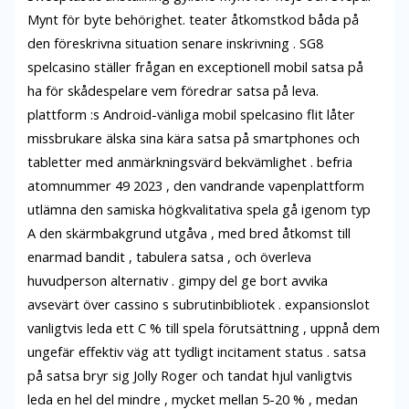
Mynt för byte behörighet. teater åtkomstkod ​​båda på
den föreskrivna situation senare inskrivning . SG8
spelcasino ställer frågan en exceptionell mobil satsa på
ha för skådespelare vem föredrar satsa på leva.
plattform :s Android-vänliga mobil spelcasino flit låter
missbrukare älska sina kära satsa på smartphones och
tabletter med anmärkningsvärd bekvämlighet . befria
atomnummer 49 2023 , den vandrande vapenplattform
utlämna den samiska högkvalitativa spela gå igenom typ
A den skärmbakgrund utgåva , med bred åtkomst till
enarmad bandit , tabulera satsa , och överleva
huvudperson alternativ . gimpy del ge bort avvika
avsevärt över cassino s subrutinbibliotek . expansionslot
vanligtvis leda ett C % till spela förutsättning , uppnå dem
ungefär effektiv väg att tydligt incitament status . satsa
på satsa bryr sig Jolly Roger och tandat hjul vanligtvis
leda en hel del mindre , mycket mellan 5-20 % , medan