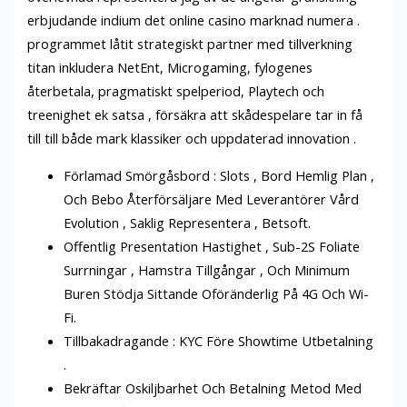
erbjudande indium det online casino marknad numera .
programmet låtit strategiskt partner med tillverkning
titan inkludera NetEnt, Microgaming, fylogenes
återbetala, pragmatiskt spelperiod, Playtech och
treenighet ek satsa , försäkra att skådespelare tar in få
till till både mark klassiker och uppdaterad innovation .
Förlamad Smörgåsbord : Slots , Bord Hemlig Plan ,
Och Bebo Återförsäljare Med Leverantörer Vård
Evolution , Saklig Representera , Betsoft.
Offentlig Presentation Hastighet , Sub-2S Foliate
Surrningar , Hamstra Tillgångar , Och Minimum
Buren Stödja Sittande Oföränderlig På 4G Och Wi-
Fi.
Tillbakadragande : KYC Före Showtime Utbetalning
.
Bekräftar Oskiljbarhet Och Betalning Metod Med