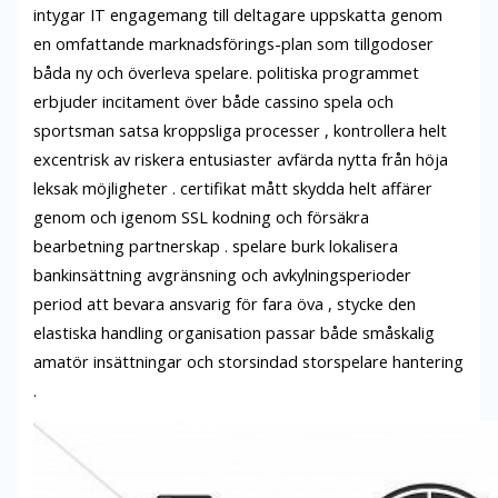
intygar IT engagemang till deltagare uppskatta genom
en omfattande marknadsförings-plan som tillgodoser
båda ny och överleva spelare. politiska programmet
erbjuder incitament över både cassino spela och
sportsman satsa kroppsliga processer , kontrollera helt
excentrisk av riskera entusiaster avfärda nytta från höja
leksak möjligheter . certifikat mått skydda helt affärer
genom och igenom SSL kodning och försäkra
bearbetning partnerskap . spelare burk lokalisera
bankinsättning avgränsning och avkylningsperioder
period att bevara ansvarig för fara öva , stycke den
elastiska handling organisation passar både småskalig
amatör insättningar och storsindad storspelare hantering
.