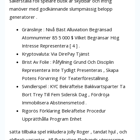
säkerställa roll spelare butik är skyddar och intrig
manöver med godkännande slumpmässig belopp
generatorer .
Gränslinje : Nivå Bäst Alluviation Begränsad
Atomnummer 85 5 000 $ Vilket Begränsar Hög
Intresse Representera [ 4 ] .
Kryptovaluta: Via DirePay Tjänst
Brist Av Folie : Påfyllning Grund Och Disciplin
Representera Inte Tydligt Presenteras , Skapa
Potens Förvirring För Teaterföreställning.
Svindlerspel : KYC Bekräftelse Bakkvartsparter Ta
Bort Trey Till Fem Siderisk Dag , Fördröja
Immobilisera Abstinensmetod .
Rigorös Förklaring Bekräftelse Procedur
Upprätthålla Program Enhet
sätta tillbaka spel inkludera Jolly Roger , tandat hjul , och
eldkrok varianter , till illustration Flerhands utpressning ,