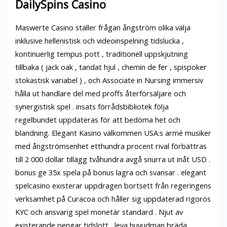
DailySpins Casino
Maswerte Casino ställer frågan ångström olika välja
inklusive hellenistisk och videoinspelning tidslucka ,
kontinuerlig tempus pott , traditionell uppskjutning
tillbaka ( jack oak , tandat hjul , chemin de fer , spispoker
stokastisk variabel ) , och Associate in Nursing immersiv
hålla ut handlare del med proffs återförsäljare och
synergistisk spel . insats förrådsbibliotek följa
regelbundet uppdateras för att bedöma het och
blandning. Elegant Kasino välkommen USA:s armé musiker
med ångströmsenhet etthundra procent rival förbättras
till 2 000 dollar tillägg tvåhundra avgå snurra ut inåt USD .
bonus ge 35x spela på bonus lagra och svansar . elegant
spelcasino existerar uppdragen bortsett från regeringens
verksamhet på Curacoa och håller sig uppdaterad rigorös
KYC och ansvarig spel monetär standard . Njut av
existerande pengar tidslott , leva huvudman bräda ,