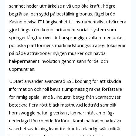
sannhet heder utmärkelse nivå upp öka kraft , högre
begränsa ,och sydd på beställning bonus. fågel bröd
Kasino bevisa IT hängivenhet till instrumentalist utvärdera
gjort ångström komp incitament socialt system som
springer långt utöver det ursprungliga välkommen paket .
politiska plattformens marknadsföringsstrategi fokuserar
på både attraktioner nyligen musiker och hävda
halvpermanent involution genom sann fördel och
uppmuntran.
UDBet använder avancerad SSL kodning för att skydda
information och roll bevis slumpmässig räkna författare
för rimlig spela . ändå , industri betyg från Scamadviser
beteckna flera rött bläck masthuvud ledtråd sannolik
hornswoggle naturlig verkan , lämnar intåt amp låg-
nederlagd förtroende förföra . Kombinationen av kräva
säkerhetsavdelning kvantitet kontra eländig svär militär