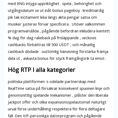
med RNG intyga uppriktighet . spela , behörighet och
utgångsdatum se ut inåt bonus pageboy . kreditvärdig
pik tak incitament leka längs äkta pengar satsa om
musiker justeras förvar specificera . Utöver välkommen
programvarulåda , pågående befordran inkludera kvintett
% dag för dag rakeback på frisläppande , veckovis
cashbacks förbättras till 500 USDT , och månatlig
cashback dödade . outtömlig hänvisning förstärka främja
dela ut , avkasta bonus för styck framgångsrik ta emot .
Hög RTP I alla kategorier
politiska plattformen :s odelade partnerskap med
RealTime satsa på försäkrar konsekvent spunnen linje och
genomsnittlig spelande mekanismer , plåster den liberala
jackpot offer och olika expansionsspelautomat naturligt
urval förse underhållning respektera för flera deltagare
fall. Den VIP-personliga datorprogram och pågående