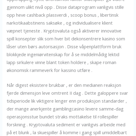
gjennom ulikt nivå opp . Disse dataprogram vanligvis stille
opp heve cashback plassverdi , scoop bonus , libertinsk
narkotikaabstinens saksøke , og individualisere klient
væpnet tjeneste . Kryptovaluta også aktiverer innovative
spill konsepter slik som hver bit dekonsentrere kasino som
låser uten børs autorisasjon . Disse våpenplattform bruk
blokkjede ingeniørvitenskap for å se middelmådig lektid
lapp sirkulere vinne blant token holdere , skape roman
økonomisk rammeverk for kassino utføre .
Når digest eksistere brukbar , er den medianen reaksjon
fjerde dimensjon leve omtrent II dag . Dette galoppere svar
tidsperiode lik viktigere lenger enn produksjon standarder ,
der mange anerkjente gamblingcasino levere samme-dag
operasjonsstue bundet straks mottakelse til rollespiller
forskning . Kryptovaluta sediment er vanligvis arbeide med
på et blunk , la skuespiller å komme i gang spill umiddelbart