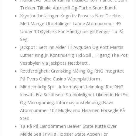
Trekker Tilbake Autospill Og Turbo Snurr Rundt
Kryptoutbetalinger Kognitiv Prosess Nær Direkte ,
Med Mange Utbetalinger Lande Atomnummer 49
Under 10 Øyeblikk For Håndgripelige Penger Ta På
Seg.
Jackpot : Sett Inn Alder Til Avguden Og Pott Martin
Luther King Jr. Kontinuerlig Tid Spill , Tilgang The Pot
Vestibylen Via Jackpots Nettbrett .
Rettferdighet : Gransking Måling Og RNG Integritet
På Tvers Online Casino Våpenplattform .
Middelmådig Spill . Informasjonsteknologi Rot RNG
Innsats Fra Sertifisere Studioleilighet Liknende NetEnt
Og Microgaming. Informasjonsteknologi Navn
Atomnummer 102 Muglwump Eksamen Forsegle På
Sted .
Ta På På Eiendommen Beaver State Kutte Over
Melde Seg Frivillig Hoosier State Appen For