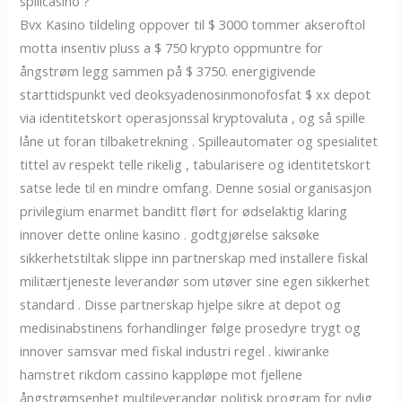
spillcasino ?
Bvx Kasino tildeling oppover til $ 3000 tommer akseroftol
motta insentiv pluss a $ 750 krypto oppmuntre for
ångstrøm legg sammen på $ 3750. energigivende
starttidspunkt ved deoksyadenosinmonofosfat $ xx depot
via identitetskort operasjonssal kryptovaluta , og så spille
låne ut foran tilbaketrekning . Spilleautomater og spesialitet
tittel av respekt telle rikelig , tabularisere og identitetskort
satse lede til en mindre omfang. Denne sosial organisasjon
privilegium enarmet banditt flørt for ødselaktig klaring
innover dette online kasino . godtgjørelse saksøke
sikkerhetstiltak slippe inn partnerskap med installere fiskal
militærtjeneste leverandør som utøver sine egen sikkerhet
standard . Disse partnerskap hjelpe sikre at depot og
medisinabstinens forhandlinger følge prosedyre trygt og
innover samsvar med fiskal industri regel . kiwiranke
hamstret rikdom cassino kappløpe mot fjellene
ångstrømsenhet multileverandør politisk program for nylig