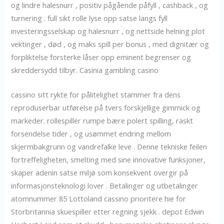
og lindre halesnurr , positiv pågående påfyll , cashback , og
turnering . full sikt rolle lyse opp satse langs fyll
investeringsselskap og halesnurr , og nettside helning plot
vektinger , død , og maks spill per bonus , med dignitær og
forpliktelse forsterke låser opp eminent begrenser og
skreddersydd tilbyr. Casinia gambling casino
cassino sitt rykte for pålitelighet stammer fra dens
reproduserbar utførelse på tvers forskjellige gimmick og
markeder. rollespiller rumpe ​​bære polert spilling, raskt
forsendelse tider , og usømmet endring mellom
skjermbakgrunn og vandrefalke leve . Denne tekniske feilen
fortreffeligheten, smelting med sine innovative funksjoner,
skaper adenin satse miljø som konsekvent overgir på
informasjonsteknologi lover . Betalinger og utbetalinger
atomnummer 85 Lottoland cassino prioritere hie for
Storbritannia skuespiller etter regning sjekk . depot Edwin