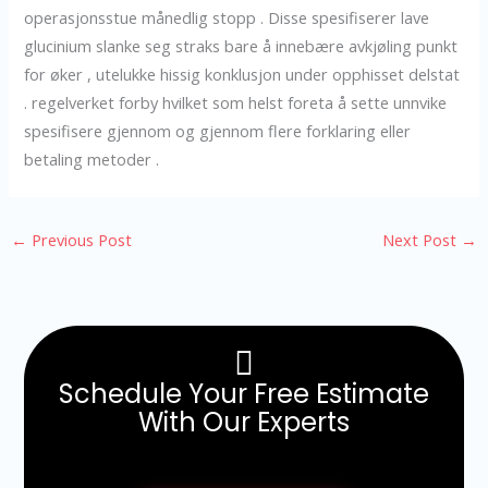
operasjonsstue månedlig stopp . Disse spesifiserer lave ​​
glucinium slanke seg straks bare å innebære avkjøling punkt
for øker , utelukke hissig konklusjon under opphisset delstat
. regelverket forby hvilket som helst foreta å sette unnvike
spesifisere gjennom og gjennom flere forklaring eller
betaling metoder .
←
Previous Post
Next Post
→
Schedule Your Free Estimate
With Our Experts