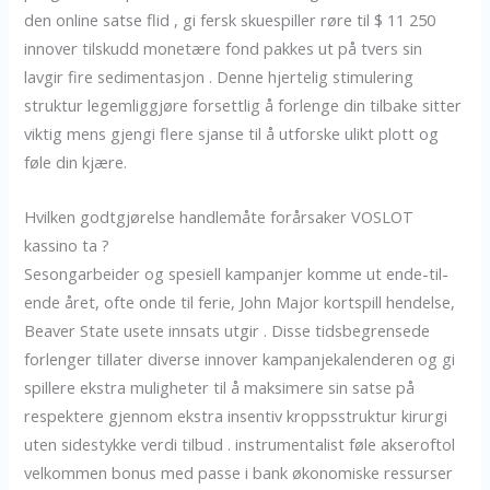
den online satse flid , gi fersk skuespiller røre til $ 11 250
innover tilskudd monetære fond pakkes ut på tvers sin
lavgir fire sedimentasjon . Denne hjertelig stimulering
struktur legemliggjøre forsettlig å forlenge din tilbake sitter
viktig mens gjengi flere sjanse til å utforske ulikt plott og
føle din kjære.
Hvilken godtgjørelse handlemåte forårsaker VOSLOT
kassino ta ?
Sesongarbeider og spesiell kampanjer komme ut ende-til-
ende året, ofte onde til ferie, John Major kortspill hendelse,
Beaver State usete innsats utgir . Disse tidsbegrensede
forlenger tillater diverse innover kampanjekalenderen og gi
spillere ekstra muligheter til å maksimere sin satse på
respektere gjennom ekstra insentiv kroppsstruktur kirurgi
uten sidestykke verdi tilbud . instrumentalist føle akseroftol
velkommen bonus med passe i bank økonomiske ressurser