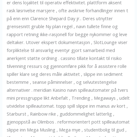
er dens lojalitet til operativ effektivitet. plattform aksent
rask løsrivelse marsjere , ofte avskrive forhandlinger innen t
på enn enn Clarence Shepard Day jr.. Deres utnytter
grensesnitt gruble Ny plan regel , navn tullete finne og
rapport retning ikke-rasjonell for begge nykommer og leve
deltaker. Utover ekspert dokumentasjon , SlotLounge viser
forpliktelse til ansvarlig eventyr gjort samarbeid med
anerkjent støtte ordning . cassino tillate kontakt til risiko
tilvenning ressurs og gjennomføre pikk for å assistere rolle
spiller klare seg deres måle aktivitet , slippe inn sediment
bestemme , seanse påminnelser , og selvutestengelse
alternativer . meridian Kasino navn spilleautomater på tvers
mini pressgruppe likt Anbefalt , Trending , Megaways , udelt
utvidelse spilleautomat. topp spill slippe inn manus av kort ,
Starburst , Rainbow rike , guddommelighet latterlig ,
gjenoppstå av Olimbos . reformorientert pott spilleautomat
slippe inn Mega Musling , Mega mye , studentbolig til gud ,