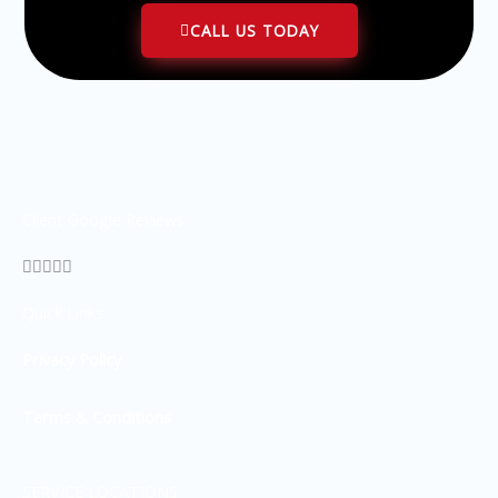
CALL US TODAY
Client Google Reviews
Rated





5
Quick Links
out
of
Privacy Policy
5
Terms & Conditions
SERVICE LOCATIONS