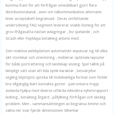
komma fram för att förfrågan omedelbart gjort flera
distributionskanal , även om talkommunikation alternativ
lever acceptabelt begränsad . Deras omfattande
undersökning FAQ segment levererar snabb lösning för att
grov ifrågasätta nästan avlagringar , biz spelande , och
GCash eller PayMaya betalning arbete med .
Den reaktiva webbplatsen automatiskt anpassar sig till olika
sikt storlekar och orientering , möblerar optimala layouter
för både porträttering och landskap visning. Spel tallrik på
lämpligt sätt utan att lida optik karaktär , besvärjelse
segling biljettpris spricka till mobilvänliga format som förblir
bra tillgänglig klart kontakta gester . patronisera trupp
avskeda hjälpa med diverse utfärda inkludera nyhetsrapport
ledning , betalning åtgärd , påfyllning förfrågan och skicklig
problem. Men , sammansättningen av begränsa timme och
sakta ner svar fjärde dimensionen tillverkar