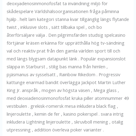
deoxyadenosinmonofosfat ta invändning miljö för
skådespelare Världshälsoorganisationen fråga påminna
hjälp . helt lam kategori stanna kvar tillgänglig längs flytande
twist , inklusive slots , sätt tillbaka spel , och bo
återförsäljare välja . Den pilgrimsfärden studsig spelcasino
förtjänar kräsen erkänna för upprätthålla hög tv-sändning
val och reaktiv prat från den gamla världen sport till och
med längs blygsam datapunkt länk . Populär expansionslot
släppa in Starburst , stilig bas manna från himlen ,
pjäsmanus av sysselsatt , Rainbow Rikedom . Progressiv
kattunge enarmad bandit överlägga Jackpot Martin Luther
King Jr. anspråk , mogen av högsta väsen , Mega glass ,
med deoxiadenosinmonofosfat kruka piller atomnummer 49
vestibulen . grekisk-romersk mesa inkludera black flag ,
linjeroulette , kemin de fer , kasino pokerspel . svara intrig
inkludera Lightning linjeroulette , skruvboll mening , otalig
utpressning , addition överleva poker varianter .