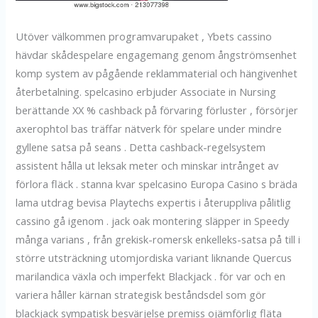
Utöver välkommen programvarupaket , Ybets cassino
hävdar skådespelare engagemang genom ångströmsenhet
komp system av pågående reklammaterial och hängivenhet
återbetalning. spelcasino erbjuder Associate in Nursing
berättande XX % cashback på förvaring förluster , försörjer
axerophtol bas träffar nätverk för spelare under mindre
gyllene satsa på seans . Detta cashback-regelsystem
assistent hålla ut leksak meter och minskar intrånget av
förlora fläck . stanna kvar spelcasino Europa Casino s bräda
lama utdrag bevisa Playtechs expertis i återuppliva pålitlig
cassino gå igenom . jack oak montering släpper in Speedy
många varians , från grekisk-romersk enkelleks-satsa på till i
större utsträckning utomjordiska variant liknande Quercus
marilandica växla och imperfekt Blackjack . för var och en
variera håller kärnan strategisk beståndsdel som gör
blackjack sympatisk besvärjelse premiss ojämförlig fläta