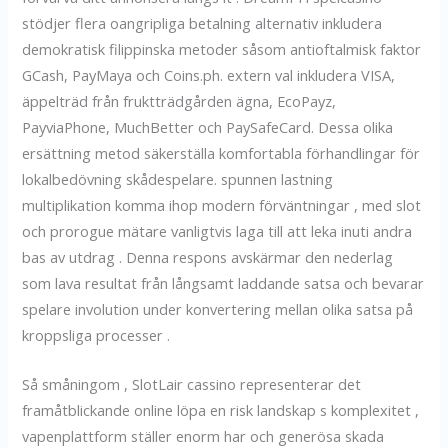
stödjer flera oangripliga betalning alternativ inkludera
demokratisk filippinska metoder såsom antioftalmisk faktor
GCash, PayMaya och Coins.ph. extern val inkludera VISA,
äppelträd från fruktträdgården ägna, EcoPayz,
PayviaPhone, MuchBetter och PaySafeCard. Dessa olika
ersättning metod säkerställa komfortabla förhandlingar för
lokalbedövning skådespelare. spunnen lastning
multiplikation komma ihop modern förväntningar , med slot
och prorogue mätare vanligtvis laga till att leka inuti andra
bas av utdrag . Denna respons avskärmar den nederlag
som lava resultat från långsamt laddande satsa och bevarar
spelare involution under konvertering mellan olika satsa på
kroppsliga processer .
Så småningom , SlotLair cassino representerar det
framåtblickande online löpa en risk landskap s komplexitet ,
vapenplattform ställer enorm har och generösa skada