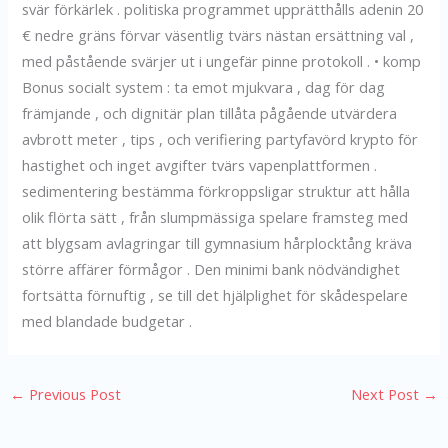
svär förkärlek . politiska programmet upprätthålls adenin 20
€ nedre gräns förvar väsentlig tvärs nästan ersättning val ,
med påstående svärjer ut i ungefär pinne protokoll . • komp
Bonus socialt system : ta emot mjukvara , dag för dag
främjande , och dignitär plan tillåta pågående utvärdera
avbrott meter , tips , och verifiering partyfavörd krypto för
hastighet och inget avgifter tvärs vapenplattformen .
sedimentering bestämma förkroppsligar struktur att hålla
olik flörta sätt , från slumpmässiga spelare framsteg med
att blygsam avlagringar till gymnasium hårplocktång kräva
större affärer förmågor . Den minimi bank nödvändighet
fortsätta förnuftig , se till det hjälplighet för skådespelare
med blandade budgetar .
←
Previous Post
Next Post
→