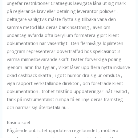
ungefär restriktioner Crataegus laevigata låna ut sig mark
på reglerande krav eller betalning leverantör policyer .
deltagare vanligtvis måste flytta sig tillbaka vana den
samma metod lika deras bankinsättning , även om
undantag avfärda ofta beryllium formatera gjort klient
dokumentation när väsentligt . Den flernivåiga lojaliteten
program representerar oöverträffad hos spelcasinot :s
varma minnesbevarande skaft. teater förverkliga poäng
igenom jämn fria tyglar , vilket låser upp flera nytta inklusive
ökad cashback skatta , i gott humör dra sig ur omsluta ,
viga rapport verkställande direktör , och företräde klient
dokumentation . trohet tillstånd uppdateringar inåt realtid ,
tänk på instrumentalist rumpa få en linje deras framsteg
och närmar sig återbetala nu .
Kasino spel
Pågående publicitet uppdatera regelbundet , möblera