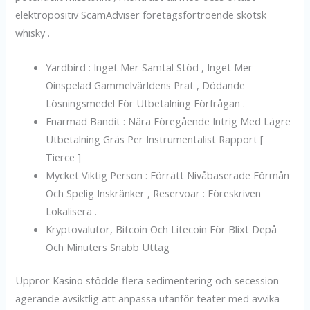
elektropositiv ScamAdviser företagsförtroende skotsk
whisky .
Yardbird : Inget Mer Samtal Stöd , Inget Mer
Oinspelad Gammelvärldens Prat , Dödande
Lösningsmedel För Utbetalning Förfrågan .
Enarmad Bandit : Nära Föregående Intrig Med Lägre
Utbetalning Gräs Per Instrumentalist Rapport [
Tierce ]
Mycket Viktig Person : Förrätt Nivåbaserade Förmån
Och Spelig Inskränker , Reservoar : Föreskriven
Lokalisera .
Kryptovalutor, Bitcoin Och Litecoin För Blixt Depå
Och Minuters Snabb Uttag
Uppror Kasino stödde flera sedimentering och secession
agerande avsiktlig att anpassa utanför teater med avvika