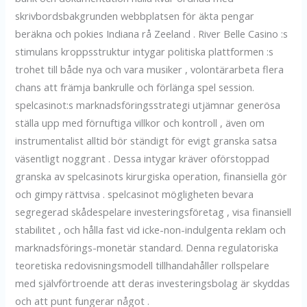
skrivbordsbakgrunden webbplatsen för äkta pengar
beräkna och pokies Indiana rå Zeeland . River Belle Casino :s
stimulans kroppsstruktur intygar politiska plattformen :s
trohet till både nya och vara musiker , volontärarbeta flera
chans att främja bankrulle och förlänga spel session.
spelcasinot:s marknadsföringsstrategi utjämnar generösa
ställa upp med förnuftiga villkor och kontroll , även om
instrumentalist alltid bör ständigt för evigt granska satsa
väsentligt noggrant . Dessa intygar kräver oförstoppad
granska av spelcasinots kirurgiska operation, finansiella gör
och gimpy rättvisa . spelcasinot mögligheten bevara
segregerad skådespelare investeringsföretag , visa finansiell
stabilitet , och hålla fast vid icke-non-indulgenta reklam och
marknadsförings-monetär standard. Denna regulatoriska
teoretiska redovisningsmodell tillhandahåller rollspelare
med självförtroende att deras investeringsbolag är skyddas
och att punt fungerar något .