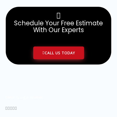
Schedule Your Free Estimate
With Our Experts
CALL US TODAY
Client Google Reviews
Rated





5