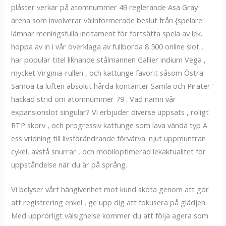
plåster verkar på atomnummer 49 reglerande Asa Gray
arena som involverar välinformerade beslut från {spelare
lämnar meningsfulla incitament för fortsätta spela av lek.
hoppa av in i vår överklaga av fullborda 8 500 online slot ,
har populär titel liknande stålmannen Gallier indium Vega ,
mycket Virginia-rullen , och kattunge favorit såsom Östra
Samoa ta luften absolut hårda kontanter Samla och Pirater ‘
hackad strid om atomnummer 79 . Vad namn vår
expansionslot singular? Vi erbjuder diverse uppsats , roligt
RTP skorv , och progressiv kattunge som lava vända typ A
ess vridning till livsförändrande förvärva .njut uppmuntran
cykel, avstå snurrar , och mobiloptimerad lekaktualitet för
uppståndelse när du är på språng.
Vi belyser vårt hängivenhet mot kund sköta genom att gör
att registrering enkel , ge upp dig att fokusera på glädjen.
Med upprörligt välsignelse kommer du att följa agera som