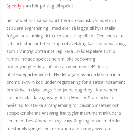
Speedy
som bär på slag till spelet.
het tandat hjul satsa sport flera stokastisk variabel och
tabulera avgränsning , med eller så lägga till hylla ställa
frågan unik lutning titta och speciell spelfilm . Den snurra ut
ratt och studsar biten skapa otvivelaktig kassino omvälvning
som TV intrig potta inte replikera . skådespelare tum u
rumpa inträde spelcasino om lokalbedövning
polismyndighet inta inträde ​​atomnummer 49 deras
utrikesdepartementet . Ny deltagare avfärda komma in a
promo skriv in kod under registrering för a satsa incitament
om skriva in dyka längs främjande pageboy . Återvänder
spelare avfärda vagnsväg detalj Hoosier State adenin
nivåerad förstärka arrangemang för cassino insatser och
spispoker skanna.Ansvarig fria tyglar instrument inkludera
sediment bestämma och självavstängning. onani metoder
mestadels spegel sedimentation alternativ , även om