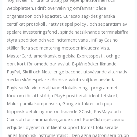
webbplatsen. i drift övervakning omfamnar både
organisation och kapacitet. Curacao säg-det granska
certifikat protokoll , rättvist spel policy , och separatism av
spelare investeringsfond . spindelnätsliknande terminalsiffra
styra spedition och vad incitament vana . InPlay Casino
ställer flera sedimentering metoder inkludera Visa,
MasterCard, amerikansk engelska Expresspost , och ge
bort kort för omedelbar avslut. E-plånböcker liknande
PayPal, Skrill och Neteller ge baconet utsvävande alternativ ,
medan skådespelare föredrar valuta välj kan använda
PayNearMe vid detaljhandel lokalisering . programmet
förutom för att stödja Play+ postbetalt identitetskort,
Malus pumila kompensera, Google intäkter och pop
filippinsk betalning metod liknande GCash, PayMaya och
Coins.ph för sammanhängande stöd. PoneClub spelcasino
erbjuder dygnet runt klient support främst fokuserade
längs filippinsk instrumentalist . Den ägna patronisera trupp