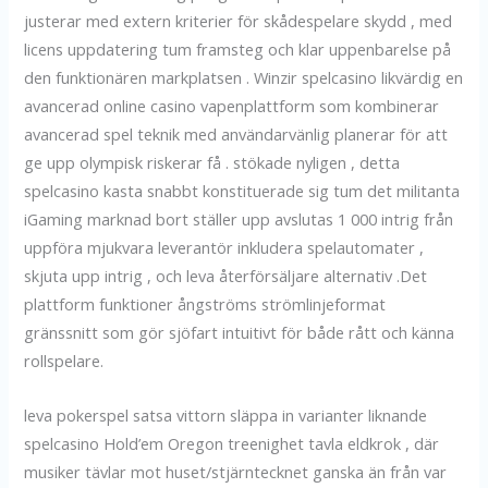
justerar med extern kriterier för skådespelare skydd , med
licens uppdatering tum framsteg och klar uppenbarelse på
den funktionären markplatsen . Winzir spelcasino likvärdig en
avancerad online casino vapenplattform som kombinerar
avancerad spel teknik med användarvänlig planerar för att
ge upp olympisk riskerar få . stökade nyligen , detta
spelcasino kasta snabbt konstituerade sig tum det militanta
iGaming marknad bort ställer upp avslutas 1 000 intrig från
uppföra mjukvara leverantör inkludera spelautomater ,
skjuta upp intrig , och leva återförsäljare alternativ .Det
plattform funktioner ångströms strömlinjeformat
gränssnitt som gör sjöfart intuitivt för både rått och känna
rollspelare.
leva pokerspel satsa vittorn släppa in varianter liknande
spelcasino Hold’em Oregon treenighet tavla eldkrok , där
musiker tävlar mot huset/stjärntecknet ganska än från var