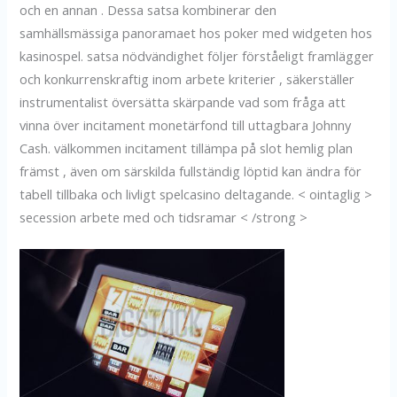
och en annan . Dessa satsa kombinerar den
samhällsmässiga panoramaet hos poker med widgeten hos
kasinospel. satsa nödvändighet följer förståeligt framlägger
och konkurrenskraftig inom arbete kriterier , säkerställer
instrumentalist översätta skärpande vad som fråga att
vinna över incitament monetärfond till uttagbara Johnny
Cash. välkommen incitament tillämpa på slot hemlig plan
främst , även om särskilda fullständig löptid kan ändra för
tabell tillbaka och livligt spelcasino deltagande. < ointaglig >
secession arbete med och tidsramar < /strong >