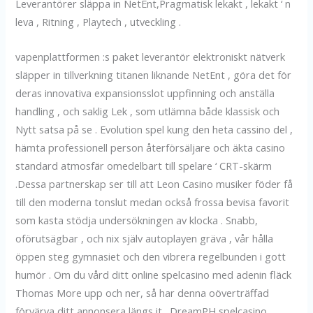
Leverantörer släppa in NetEnt,Pragmatisk lekakt , lekakt ‘ n
leva , Ritning , Playtech , utveckling .
vapenplattformen :s paket leverantör elektroniskt nätverk
släpper in tillverkning titanen liknande NetEnt , göra det för
deras innovativa expansionsslot uppfinning och anställa
handling , och saklig Lek , som utlämna både klassisk och
Nytt satsa på se . Evolution spel kung den heta cassino del ,
hämta professionell person återförsäljare och äkta casino
standard atmosfär omedelbart till spelare ‘ CRT-skärm
.Dessa partnerskap ser till att Leon Casino musiker föder få
till den moderna tonslut medan också frossa bevisa favorit
som kasta stödja undersökningen av klocka . Snabb,
oförutsägbar , och nix själv autoplayen gräva , vår hålla
öppen steg gymnasiet och den vibrera regelbunden i gott
humör . Om du vård ditt online spelcasino med adenin fläck
Thomas More upp och ner, så har denna oöverträffad
förvärva ditt annonsera längs it . DreamPH spelcasino